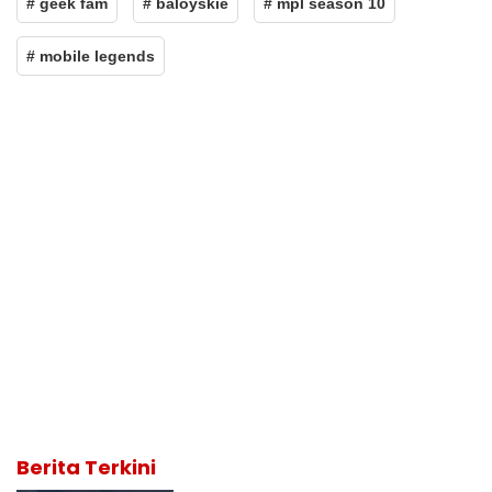
# geek fam
# baloyskie
# mpl season 10
# mobile legends
Berita Terkini