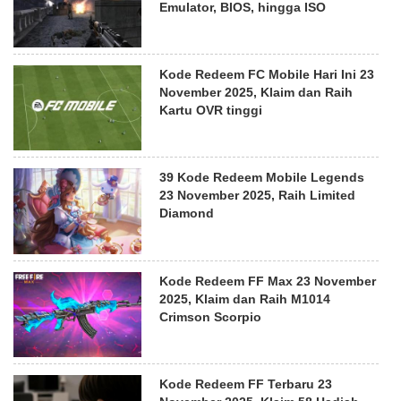
Emulator, BIOS, hingga ISO
Kode Redeem FC Mobile Hari Ini 23
November 2025, Klaim dan Raih
Kartu OVR tinggi
39 Kode Redeem Mobile Legends
23 November 2025, Raih Limited
Diamond
Kode Redeem FF Max 23 November
2025, Klaim dan Raih M1014
Crimson Scorpio
Kode Redeem FF Terbaru 23