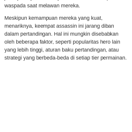
waspada saat melawan mereka.
Meskipun kemampuan mereka yang kuat,
menariknya, keempat assassin ini jarang diban
dalam pertandingan. Hal ini mungkin disebabkan
oleh beberapa faktor, seperti popularitas hero lain
yang lebih tinggi, aturan baku pertandingan, atau
strategi yang berbeda-beda di setiap tier permainan.