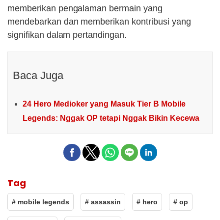
memberikan pengalaman bermain yang
mendebarkan dan memberikan kontribusi yang
signifikan dalam pertandingan.
Baca Juga
24 Hero Medioker yang Masuk Tier B Mobile
Legends: Nggak OP tetapi Nggak Bikin Kecewa
Tag
# mobile legends
# assassin
# hero
# op