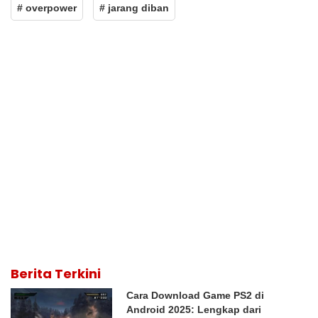
# overpower
# jarang diban
Berita Terkini
Cara Download Game PS2 di
Android 2025: Lengkap dari