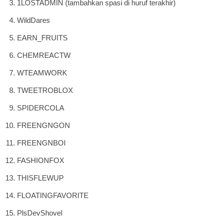
1LOSTADMIN (tambahkan spasi di huruf terakhir)
WildDares
EARN_FRUITS
CHEMREACTW
WTEAMWORK
TWEETROBLOX
SPIDERCOLA
FREENGNGON
FREENGNBOI
FASHIONFOX
THISFLEWUP
FLOATINGFAVORITE
PlsDevShovel