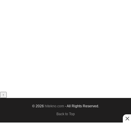
↑
© 2026
hitekno.com
- All Rights Reserved.
Back to Top