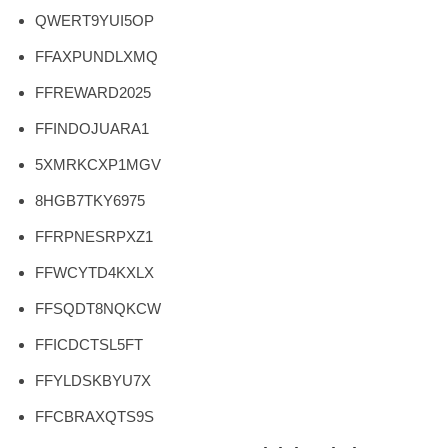
QWERT9YUI5OP
FFAXPUNDLXMQ
FFREWARD2025
FFINDOJUARA1
5XMRKCXP1MGV
8HGB7TKY6975
FFRPNESRPXZ1
FFWCYTD4KXLX
FFSQDT8NQKCW
FFICDCTSL5FT
FFYLDSKBYU7X
FFCBRAXQTS9S