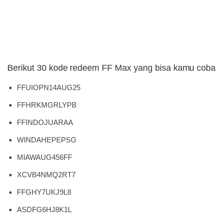
Berikut 30 kode redeem FF Max yang bisa kamu coba t
FFUIOPN14AUG25
FFHRKMGRLYPB
FFINDOJUARAA
WINDAHEPEPSG
MIAWAUG456FF
XCVB4NMQ2RT7
FFGHY7UKJ9L8
ASDFG6HJ8K1L