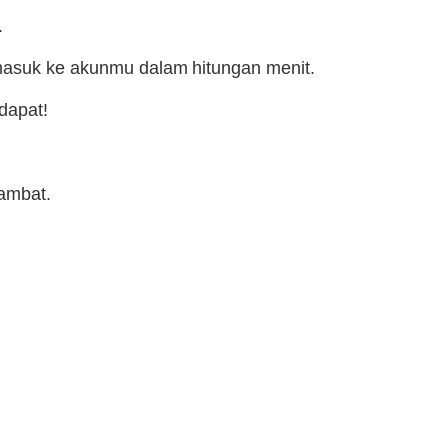
.
 masuk ke akunmu dalam hitungan menit.
dapat!
lambat.