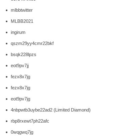
mlbbtwitter
MLBB2021
ingirum
qszm29yy4cmr22bkf
bsqk228lpzs
eot9pv7jj
fezx8x7jg
fezx8x7jg
eot9pv7jg
4nbpwtb3uybe22ad2 (Limited Diamond)
rbp8rxewt7ph22afc
0wqgwq7jg