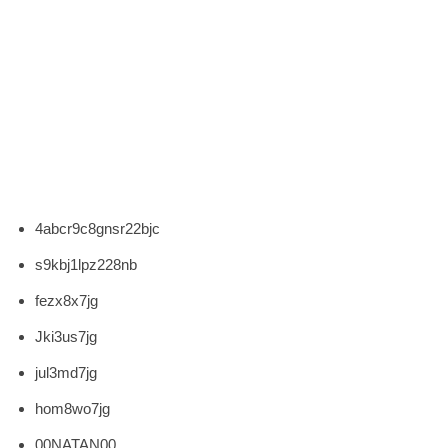
4abcr9c8gnsr22bjc
s9kbj1lpz228nb
fezx8x7jg
Jki3us7jg
jul3md7jg
hom8wo7jg
00NATAN00