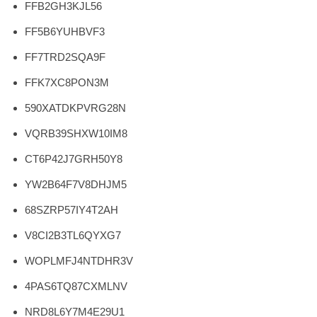
FFB2GH3KJL56
FF5B6YUHBVF3
FF7TRD2SQA9F
FFK7XC8PON3M
590XATDKPVRG28N
VQRB39SHXW10IM8
CT6P42J7GRH50Y8
YW2B64F7V8DHJM5
68SZRP57IY4T2AH
V8CI2B3TL6QYXG7
WOPLMFJ4NTDHR3V
4PAS6TQ87CXMLNV
NRD8L6Y7M4E29U1