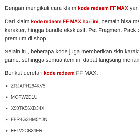
Dengan mengikuti cara klaim
yang
kode redeem FF MAX
Dari klaim
, pemain bisa me
kode redeem FF MAX hari ini
karakter, hingga bundle eksklusif, Pet Fragment Pac
premium di shop.
Selain itu, beberapa kode juga memberikan skin karak
game, sehingga semua item ini dapat langsung menam
Berikut deretan
FF MAX:
kode redeem
ZRJAPH294KV5
MCPW2D1U
X99TK56XDJ4X
FFR4G3HM5YJN
FF1V2CB34ERT