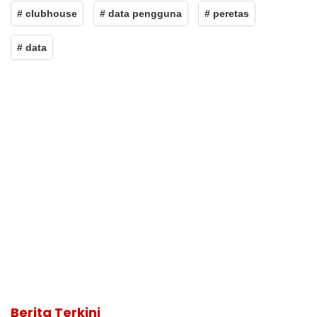
# clubhouse
# data pengguna
# peretas
# data
Berita Terkini