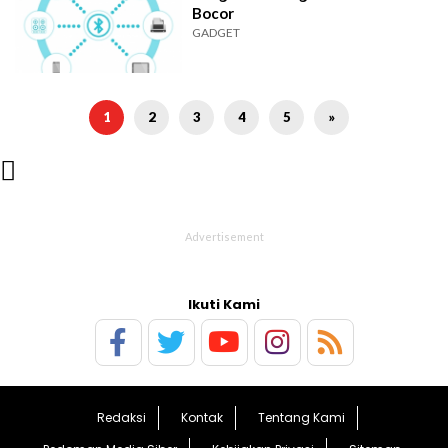
Bocor
GADGET
1
2
3
4
5
»

Ikuti Kami
Redaksi
Kontak
Tentang Kami