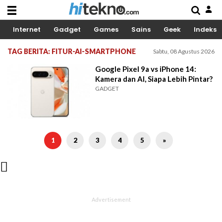
Internet
Gadget
Games
Sains
Geek
Indeks
TAG BERITA: FITUR-AI-SMARTPHONE
Sabtu, 08 Agustus 2026
Google Pixel 9a vs iPhone 14:
Kamera dan AI, Siapa Lebih Pintar?
GADGET
1
2
3
4
5
»
