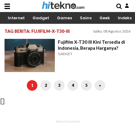
Internet
Gadget
Games
Sains
Geek
Indeks
TAG BERITA: FUJIFILM-X-T30-III
Sabtu, 08 Agustus 2026
Fujifilm X-T30 III Kini Tersedia di
Indonesia, Berapa Harganya?
GADGET
1
2
3
4
5
»
