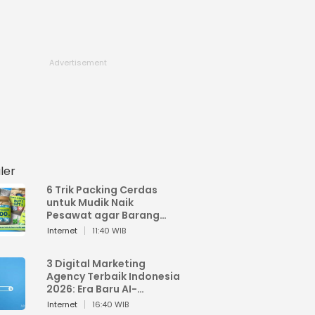
ler
6 Trik Packing Cerdas
untuk Mudik Naik
Pesawat agar Barang
Tidak Over Bagasi
Internet
11:40 WIB
3 Digital Marketing
Agency Terbaik Indonesia
2026: Era Baru AI-
Powered Marketing
Internet
16:40 WIB