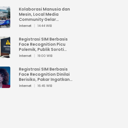
Kolaborasi Manusia dan
Mesin, Local Media
Community Gelar
Workshop Google AI
Internet
14:44 WIB
Registrasi SIM Berbasis
Face Recognition Picu
Polemik, Publik Soroti
Risiko Kebocoran Data
Internet
19:00 WIB
Pribadi
Registrasi SIM Berbasis
Face Recognition Dinilai
Berisiko, Pakar Ingatkan
Ancaman Privasi dan
Internet
16:45 WIB
Penyalahgunaan Data