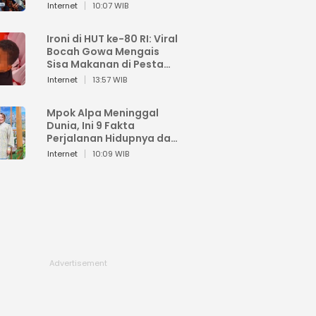
Sahroni: Enggak Senang
Internet
10:07 WIB
Lihat Orang Senang
Ironi di HUT ke-80 RI: Viral
Bocah Gowa Mengais
Sisa Makanan di Pesta
Kemerdekaan
Internet
13:57 WIB
Mpok Alpa Meninggal
Dunia, Ini 9 Fakta
Perjalanan Hidupnya dari
Viral hingga Puncak
Internet
10:09 WIB
Karier