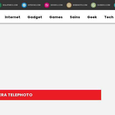
BOLATIMES.COM
HITEKNO.COM
DEWIKU.COM
MOBIMOTO.COM
GUIDEKU.COM
Internet
Gadget
Games
Sains
Geek
Tech
ERA TELEPHOTO