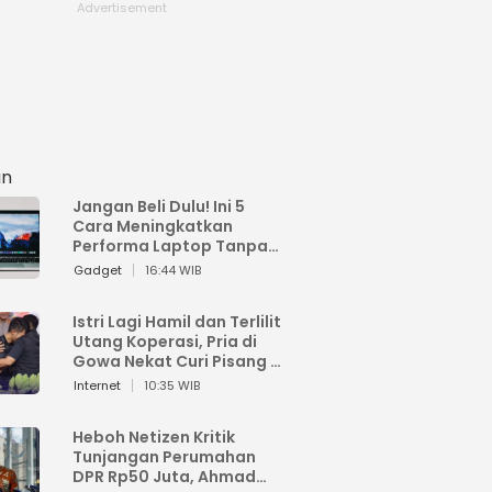
an
Jangan Beli Dulu! Ini 5
Cara Meningkatkan
Performa Laptop Tanpa
Harus Beli Baru
Gadget
16:44 WIB
Istri Lagi Hamil dan Terlilit
Utang Koperasi, Pria di
Gowa Nekat Curi Pisang 4
Tandan Milik Tetangga,
Internet
10:35 WIB
Begini Nasibnya
Heboh Netizen Kritik
Tunjangan Perumahan
DPR Rp50 Juta, Ahmad