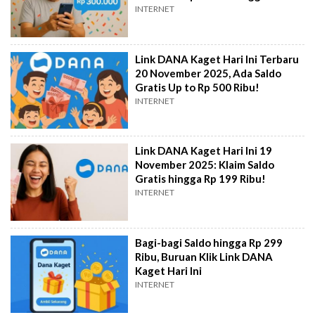
Ratusan Ribu Rupiah
INTERNET
Link DANA Kaget Hari Ini Terbaru
20 November 2025, Ada Saldo
Gratis Up to Rp 500 Ribu!
INTERNET
Link DANA Kaget Hari Ini 19
November 2025: Klaim Saldo
Gratis hingga Rp 199 Ribu!
INTERNET
Bagi-bagi Saldo hingga Rp 299
Ribu, Buruan Klik Link DANA
Kaget Hari Ini
INTERNET