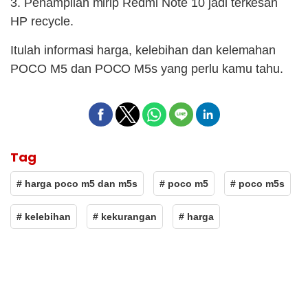
3. Penampilan mirip Redmi Note 10 jadi terkesan
HP recycle.
Itulah informasi harga, kelebihan dan kelemahan
POCO M5 dan POCO M5s yang perlu kamu tahu.
Tag
# harga poco m5 dan m5s
# poco m5
# poco m5s
# kelebihan
# kekurangan
# harga