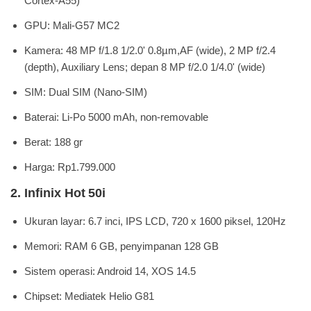
Cortex-A55)
GPU: Mali-G57 MC2
Kamera: 48 MP f/1.8 1/2.0' 0.8µm,AF (wide), 2 MP f/2.4
(depth), Auxiliary Lens; depan 8 MP f/2.0 1/4.0' (wide)
SIM: Dual SIM (Nano-SIM)
Baterai: Li-Po 5000 mAh, non-removable
Berat: 188 gr
Harga: Rp1.799.000
2. Infinix Hot 50i
Ukuran layar: 6.7 inci, IPS LCD, 720 x 1600 piksel, 120Hz
Memori: RAM 6 GB, penyimpanan 128 GB
Sistem operasi: Android 14, XOS 14.5
Chipset: Mediatek Helio G81