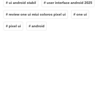
# ui android stabil
# user interface android 2025
# review one ui miui coloros pixel ui
# one ui
# pixel ui
# android