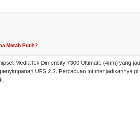
rna Merah Putih?
 chipset MediaTek Dimensity 7300 Ultimate (4nm) yang j
yimpanan UFS 2.2. Perpaduan ini menjadikannya pilih
l.