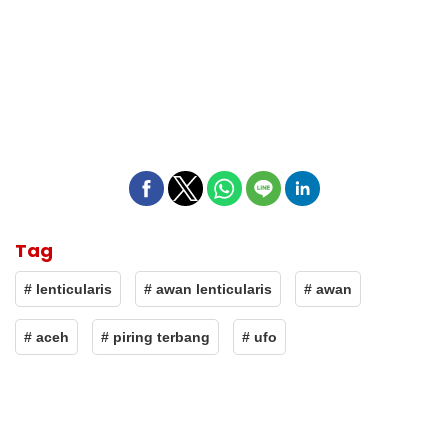
Tag
# lenticularis
# awan lenticularis
# awan
# aceh
# piring terbang
# ufo