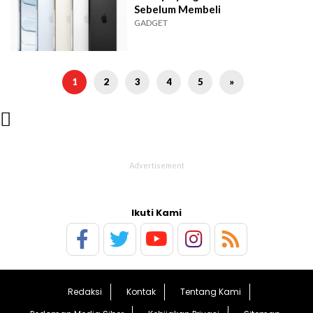
Sebelum Membeli
GADGET
1
2
3
4
5
»

Ikuti Kami
Redaksi
Kontak
Tentang Kami