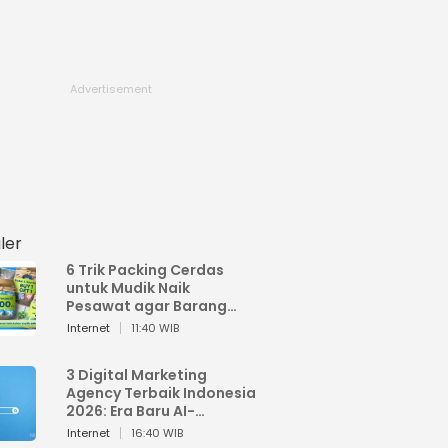
ler
6 Trik Packing Cerdas
untuk Mudik Naik
Pesawat agar Barang
Tidak Over Bagasi
Internet
11:40 WIB
3 Digital Marketing
Agency Terbaik Indonesia
2026: Era Baru AI-
Powered Marketing
Internet
16:40 WIB