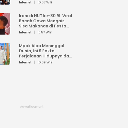
Sahroni: Enggak Senang
Internet
10:07 WIB
Lihat Orang Senang
Ironi di HUT ke-80 RI: Viral
Bocah Gowa Mengais
Sisa Makanan di Pesta
Kemerdekaan
Internet
13:57 WIB
Mpok Alpa Meninggal
Dunia, Ini 9 Fakta
Perjalanan Hidupnya dari
Viral hingga Puncak
Internet
10:09 WIB
Karier