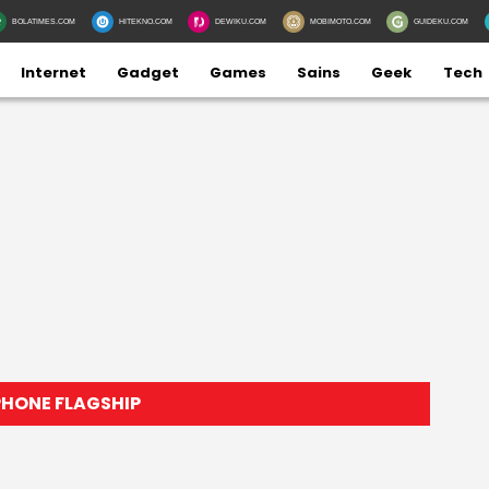
BOLATIMES.COM
HITEKNO.COM
DEWIKU.COM
MOBIMOTO.COM
GUIDEKU.COM
Internet
Gadget
Games
Sains
Geek
Tech
PHONE FLAGSHIP