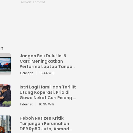
an
Jangan Beli Dulu! Ini 5
Cara Meningkatkan
Performa Laptop Tanpa
Harus Beli Baru
Gadget
16:44 WIB
Istri Lagi Hamil dan Terlilit
Utang Koperasi, Pria di
Gowa Nekat Curi Pisang 4
Tandan Milik Tetangga,
Internet
10:35 WIB
Begini Nasibnya
Heboh Netizen Kritik
Tunjangan Perumahan
DPR Rp50 Juta, Ahmad