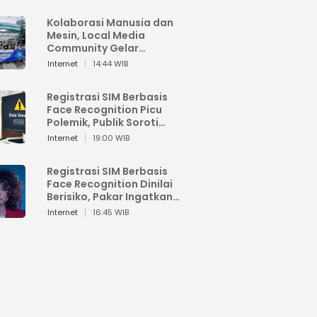
Kolaborasi Manusia dan
Mesin, Local Media
Community Gelar
Workshop Google AI
Internet
14:44 WIB
Registrasi SIM Berbasis
Face Recognition Picu
Polemik, Publik Soroti
Risiko Kebocoran Data
Internet
19:00 WIB
Pribadi
Registrasi SIM Berbasis
Face Recognition Dinilai
Berisiko, Pakar Ingatkan
Ancaman Privasi dan
Internet
16:45 WIB
Penyalahgunaan Data