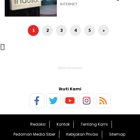
INTERNET
1
2
3
4
5
»

Ikuti Kami
Redaksi
Kontak
Tentang Kami
Pedoman Media Siber
Kebijakan Privasi
Sitemap