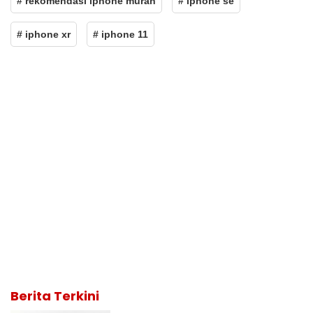
# rekomendasi iphone murah
# iphone se
# iphone xr
# iphone 11
Berita Terkini