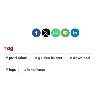
Tag
# putri ariani
# golden buzzer
# download
# lagu
# loneliness