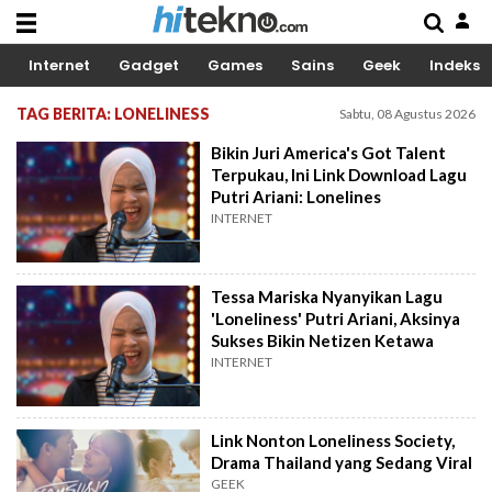
Internet
Gadget
Games
Sains
Geek
Indeks
TAG BERITA: LONELINESS
Sabtu, 08 Agustus 2026
Bikin Juri America's Got Talent
Terpukau, Ini Link Download Lagu
Putri Ariani: Lonelines
INTERNET
Tessa Mariska Nyanyikan Lagu
'Loneliness' Putri Ariani, Aksinya
Sukses Bikin Netizen Ketawa
INTERNET
Link Nonton Loneliness Society,
Drama Thailand yang Sedang Viral
GEEK