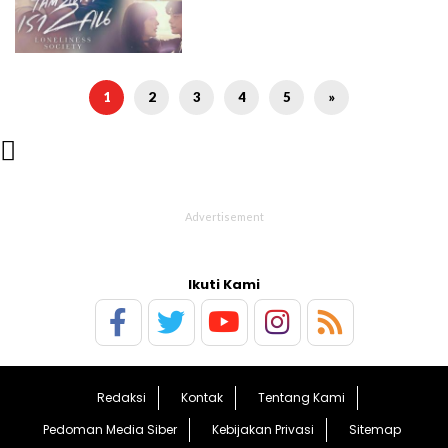
1
2
3
4
5
»

Ikuti Kami
Redaksi
Kontak
Tentang Kami
Pedoman Media Siber
Kebijakan Privasi
Sitemap