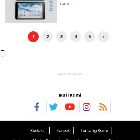
GADGET
1
2
3
4
5
»

Ikuti Kami
Redaksi
Kontak
Tentang Kami