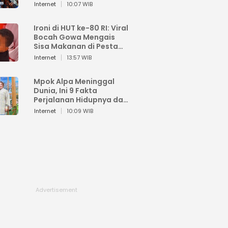
Sahroni: Enggak Senang
Internet
10:07 WIB
Lihat Orang Senang
Ironi di HUT ke-80 RI: Viral
Bocah Gowa Mengais
Sisa Makanan di Pesta
Kemerdekaan
Internet
13:57 WIB
Mpok Alpa Meninggal
Dunia, Ini 9 Fakta
Perjalanan Hidupnya dari
Viral hingga Puncak
Internet
10:09 WIB
Karier