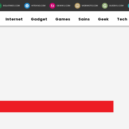
BOLATIMES.COM
HITEKNO.COM
DEWIKU.COM
MOBIMOTO.COM
GUIDEKU.COM
Internet
Gadget
Games
Sains
Geek
Tech