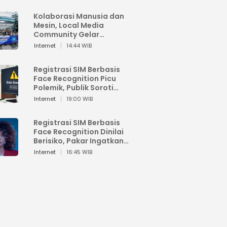
Kolaborasi Manusia dan
Mesin, Local Media
Community Gelar
Workshop Google AI
Internet
14:44 WIB
Registrasi SIM Berbasis
Face Recognition Picu
Polemik, Publik Soroti
Risiko Kebocoran Data
Internet
19:00 WIB
Pribadi
Registrasi SIM Berbasis
Face Recognition Dinilai
Berisiko, Pakar Ingatkan
Ancaman Privasi dan
Internet
16:45 WIB
Penyalahgunaan Data