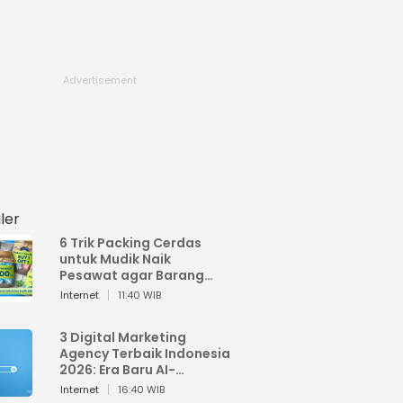
ler
6 Trik Packing Cerdas
untuk Mudik Naik
Pesawat agar Barang
Tidak Over Bagasi
Internet
11:40 WIB
3 Digital Marketing
Agency Terbaik Indonesia
2026: Era Baru AI-
Powered Marketing
Internet
16:40 WIB