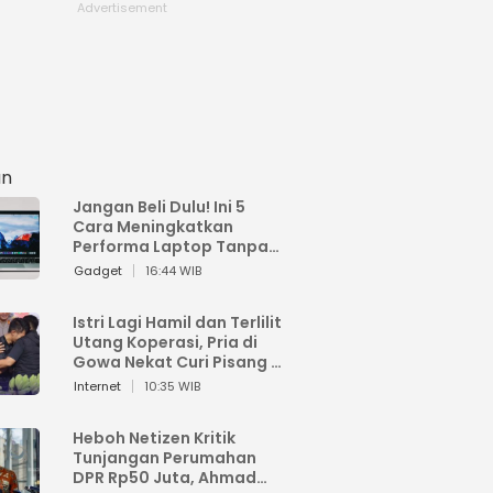
an
Jangan Beli Dulu! Ini 5
Cara Meningkatkan
Performa Laptop Tanpa
Harus Beli Baru
Gadget
16:44 WIB
Istri Lagi Hamil dan Terlilit
Utang Koperasi, Pria di
Gowa Nekat Curi Pisang 4
Tandan Milik Tetangga,
Internet
10:35 WIB
Begini Nasibnya
Heboh Netizen Kritik
Tunjangan Perumahan
DPR Rp50 Juta, Ahmad