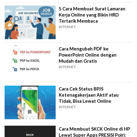
5 Cara Membuat Surat Lamaran
Kerja Online yang Bikin HRD
Tertarik Membaca
INTERNET
Cara Mengubah PDF ke
PowerPoint Online dengan
Mudah dan Gratis
INTERNET
Cara Cek Status BPJS
Ketenagakerjaan Aktif atau
Tidak, Bisa Lewat Online
INTERNET
Cara Membuat SKCK Online di HP
Lewat Super Apps PRESISI Polri: