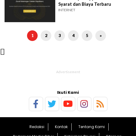
Syarat dan Biaya Terbaru
INTERNET
1
2
3
4
5
»

Ikuti Kami
Redaksi
Kontak
Tentang Kami