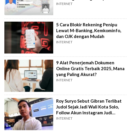
INTERNET
5 Cara Blokir Rekening Penipu
Lewat M-Banking, Kemkominfo,
dan OJK dengan Mudah
INTERNET
9 Alat Penerjemah Dokumen
Online Gratis Terbaik 2025, Mana
yang Paling Akurat?
INTERNET
Roy Suryo Sebut Gibran Terlibat
Judol Sejak Jadi Wali Kota Solo,
Follow Akun Instagram Judi
Online pada 2022
INTERNET